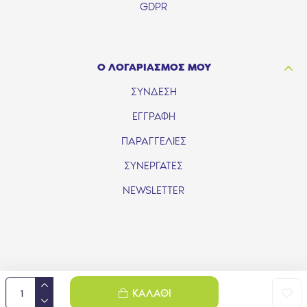
GDPR
Ο ΛΟΓΑΡΙΑΣΜΟΣ ΜΟΥ
ΣΥΝΔΕΣΗ
ΕΓΓΡΑΦΗ
ΠΑΡΑΓΓΕΛΙΕΣ
ΣΥΝΕΡΓΑΤΕΣ
NEWSLETTER
ΚΑΛΆΘΙ
Handcrafted with 💙 in Athens by MP