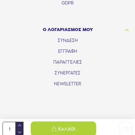
GDPR
Ο ΛΟΓΑΡΙΑΣΜΟΣ ΜΟΥ
ΣΥΝΔΕΣΗ
ΕΓΓΡΑΦΗ
ΠΑΡΑΓΓΕΛΙΕΣ
ΣΥΝΕΡΓΑΤΕΣ
NEWSLETTER
ΚΑΛΆΘΙ
Handcrafted with 💙 in Athens by MP